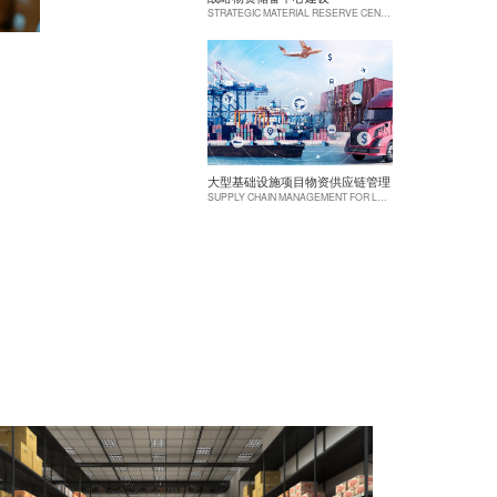
STRATEGIC MATERIAL RESERVE CENTER CONSTRUCTION
大型基础设施项目物资供应链管理
SUPPLY CHAIN MANAGEMENT FOR LARGE-SCALE INFRASTRUCTURE PROJECTS